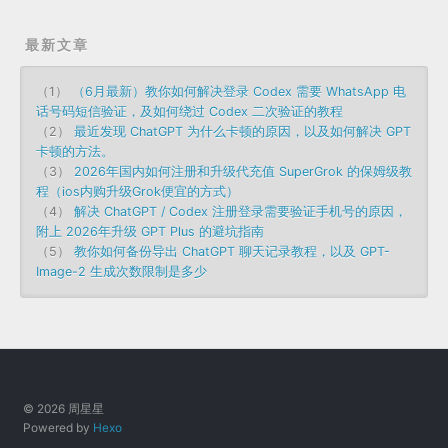
最新文章
（1）
（6月最新）教你如何解决登录 Codex 需要 WhatsApp 电
话号码短信验证，及如何绕过 Codex 二次验证的教程
（2）
最近发现 ChatGPT 为什么卡顿的原因，以及如何解决 GPT
卡顿的方法。
（3）
2026年国内如何注册和升级代充值 SuperGrok 的保姆级教
程（ios内购升级Grok便宜的方式）
（4）
解决 ChatGPT / Codex 注册登录需要验证手机号的原因，
附上 2026年升级 GPT Plus 的避坑指南
（5）
教你如何备份导出 ChatGPT 聊天记录教程，以及 GPT-
Image-2 生成次数限制是多少
© 2026 周星星
Powered by
Hexo