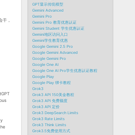
GPT显示传统模型
Gemini Advanced
Gemini Pro
会干，
Gemini Pro 教育优惠认证
Gemini Student 学生优惠认证
Gemini地区访问入口
Gemini学生教育优惠
Google Gemini 2.5 Pro
Google Gemini Advanced
Google Gemini Pro
Google One AI
Google One AI Pro学生优惠认证教程
Google Play
Google Play 绑卡教程
Grok3
atGPT
Grok3 API 150美金教程
ious
Grok3 API 免费额度
Grok3 API 定价
Grok3 DeepSearch Limits
Grok3 Rate Limits
by
Grok3 Think Limits
the
Grok3.5免费使用方式