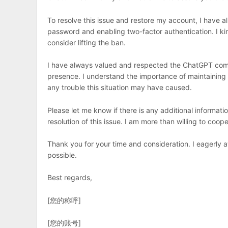
To resolve this issue and restore my account, I have
password and enabling two-factor authentication. I ki
consider lifting the ban.
I have always valued and respected the ChatGPT commu
presence. I understand the importance of maintaining 
any trouble this situation may have caused.
Please let me know if there is any additional informati
resolution of this issue. I am more than willing to coo
Thank you for your time and consideration. I eagerly
possible.
Best regards,
[您的称呼]
[您的账号]