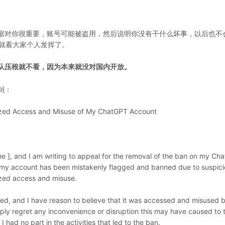
据对你很重要，账号可能被盗用，然后说明你没有干什么坏事，以后也不
容就看大家个人发挥了。
队压根就不看，因为本来就没对国内开放。
制：
ized Access and Misuse of My ChatGPT Account
ame ], and I am writing to appeal for the removal of the ban on my Ch
t my account has been mistakenly flagged and banned due to suspic
rized access and misuse.
d, and I have reason to believe that it was accessed and misused 
ly regret any inconvenience or disruption this may have caused to 
had no part in the activities that led to the ban.